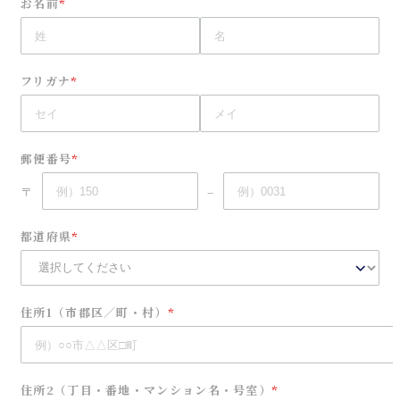
お名前
*
フリガナ
*
郵便番号
*
〒
–
都道府県
*
住所1（市郡区／町・村）
*
住所2（丁目・番地・マンション名・号室）
*